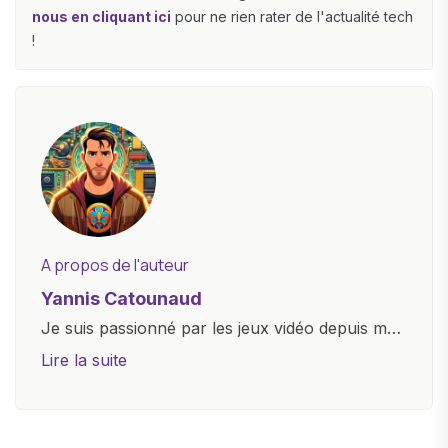
nous en cliquant ici
pour ne rien rater de l'actualité tech
!
A propos de l'auteur
Yannis Catounaud
Je suis passionné par les jeux vidéo depuis mon
plus jeune âge. Mon amour pour l'univers
Lire la suite
numérique m'a conduit à explorer
constamment les dernières avancées dans le
monde des smartphones, tablettes, ordinateurs