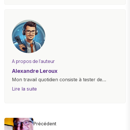
A propos de l'auteur
Alexandre Leroux
Mon travail quotidien consiste à tester de
nouveaux appareils, à rédiger des critiques
Lire la suite
objectives, à couvrir des lancements de
produits, et à interviewer des acteurs clés de
l'industrie. Je m'engage à fournir des
informations précises et pertinentes pour aider
Précédent
les consommateurs à comprendre et à naviguer