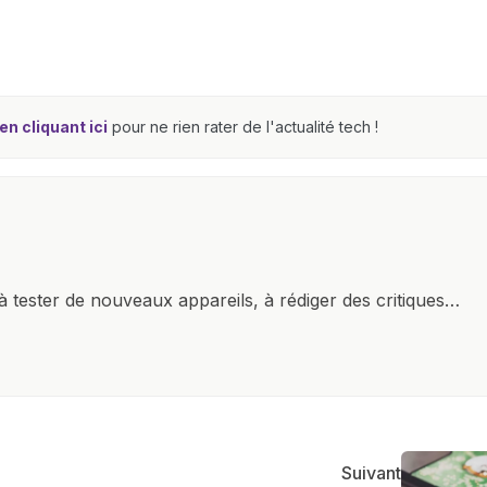
n cliquant ici
pour ne rien rater de l'actualité tech !
à tester de nouveaux appareils, à rédiger des critiques
ments de produits, et à interviewer des acteurs clés de
nir des informations précises et pertinentes pour aider
re et à naviguer dans le paysage technologique en
Suivant