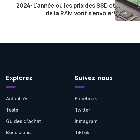
2024: L'année où les prix des SSD et
de la RAM vont s'envoler!
Explorez
Suivez-nous
Actualités
Facebook
Tests
Twitter
Guides d'achat
Instagram
Bons plans
TikTok