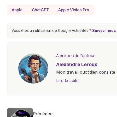
Apple
ChatGPT
Apple Vision Pro
Vous êtes un utilisateur de Google Actualités ?
Suivez-nous e
A propos de l'auteur
Alexandre Leroux
Mon travail quotidien consiste 
objectives, à couvrir des lance
Lire la suite
l'industrie. Je m'engage à four
les consommateurs à comprend
constante évolution.
Précédent