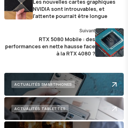
les consommateurs à comprendre et à naviguer
Les nouvelles cartes graphiques
NVIDIA sont introuvables, et
dans le paysage technologique en constante
l'attente pourrait être longue
évolution.
Suivant
RTX 5080 Mobile : des
performances en nette hausse face
à la RTX 4080 ?
ACTUALITÉS SMARTPHONES
ACTUALITÉS TABLETTES