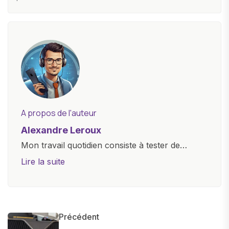
A propos de l'auteur
Alexandre Leroux
Mon travail quotidien consiste à tester de
nouveaux appareils, à rédiger des critiques
Lire la suite
objectives, à couvrir des lancements de
produits, et à interviewer des acteurs clés de
l'industrie. Je m'engage à fournir des
informations précises et pertinentes pour aider
Précédent