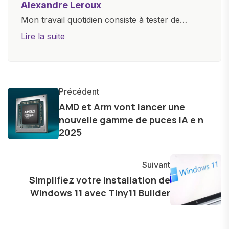
Alexandre Leroux
Mon travail quotidien consiste à tester de
nouveaux appareils, à rédiger des critiques
Lire la suite
objectives, à couvrir des lancements de
produits, et à interviewer des acteurs clés de
l'industrie. Je m'engage à fournir des
informations précises et pertinentes pour aider
Précédent
les consommateurs à comprendre et à naviguer
AMD et Arm vont lancer une
nouvelle gamme de puces IA e n
dans le paysage technologique en constante
2025
évolution.
Suivant
Simplifiez votre installation de
Windows 11 avec Tiny11 Builder