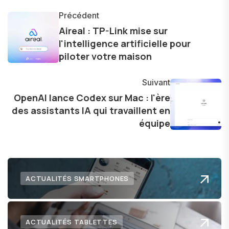
les concepts complexes et en mettant en
lumière les aspects pratiques de ces
Précédent
innovations. Mon travail consiste également à
Aireal : TP-Link mise sur
l'intelligence artificielle pour
partager des réflexions sur l'impact de la
piloter votre maison
technologie sur notre vie quotidienne et à
explorer les possibilités fascinantes qu'elle offre
Suivant
pour l'avenir.
OpenAI lance Codex sur Mac : l'ère
des assistants IA qui travaillent en
équipe
ACTUALITÉS SMARTPHONES
ACTUALITÉS TABLETTES