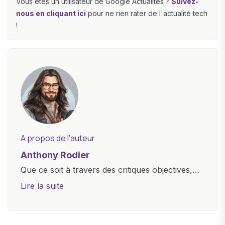
Vous êtes un utilisateur de Google Actualités ?
Suivez-
nous en cliquant ici
pour ne rien rater de l'actualité tech
!
A propos de l'auteur
Anthony Rodier
Que ce soit à travers des critiques objectives,
des guides d'achat ou des analyses
Lire la suite
approfondies, je m'efforce de rendre la
technologie accessible à tous, en démystifiant