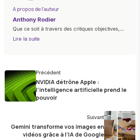
A propos de l'auteur
Anthony Rodier
Que ce soit à travers des critiques objectives,
des guides d'achat ou des analyses
Lire la suite
approfondies, je m'efforce de rendre la
technologie accessible à tous, en démystifiant
les concepts complexes et en mettant en
lumière les aspects pratiques de ces
Précédent
innovations. Mon travail consiste également à
NVIDIA détrône Apple :
l’intelligence artificielle prend le
partager des réflexions sur l'impact de la
pouvoir
technologie sur notre vie quotidienne et à
explorer les possibilités fascinantes qu'elle offre
pour l'avenir.
Suivant
Gemini transforme vos images en
vidéos grâce à l’IA de Google