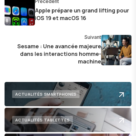
Précédent
innovations. Mon travail consiste également à
Apple prépare un grand lifting pour
partager des réflexions sur l'impact de la
iOS 19 et macOS 16
technologie sur notre vie quotidienne et à
explorer les possibilités fascinantes qu'elle offre
Suivant
pour l'avenir.
Sesame : Une avancée majeure
dans les interactions homme-
machine
ACTUALITÉS SMARTPHONES
ACTUALITÉS TABLETTES