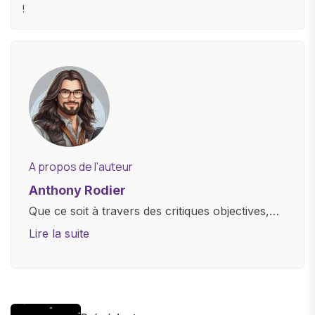
!
A propos de l'auteur
Anthony Rodier
Que ce soit à travers des critiques objectives,
des guides d'achat ou des analyses
Lire la suite
approfondies, je m'efforce de rendre la
technologie accessible à tous, en démystifiant
les concepts complexes et en mettant en
lumière les aspects pratiques de ces