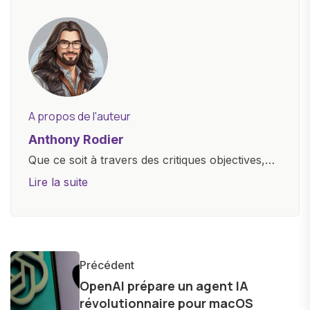
A propos de l'auteur
Anthony Rodier
Que ce soit à travers des critiques objectives,
des guides d'achat ou des analyses
Lire la suite
approfondies, je m'efforce de rendre la
technologie accessible à tous, en démystifiant
les concepts complexes et en mettant en
lumière les aspects pratiques de ces
Précédent
innovations. Mon travail consiste également à
OpenAI prépare un agent IA
partager des réflexions sur l'impact de la
révolutionnaire pour macOS