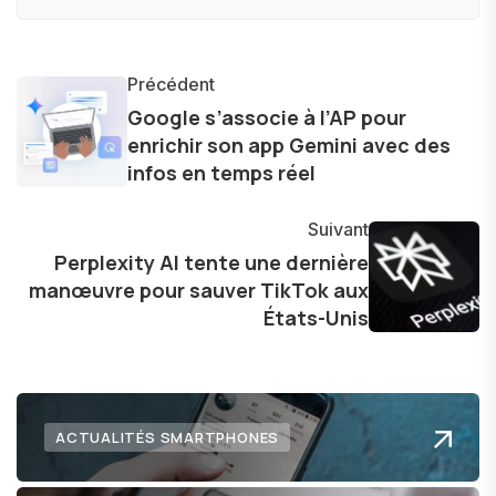
technologie accessible à tous, en démystifiant
les concepts complexes et en mettant en
lumière les aspects pratiques de ces
Précédent
innovations. Mon travail consiste également à
Google s’associe à l’AP pour
enrichir son app Gemini avec des
partager des réflexions sur l'impact de la
infos en temps réel
technologie sur notre vie quotidienne et à
explorer les possibilités fascinantes qu'elle offre
Suivant
pour l'avenir.
Perplexity AI tente une dernière
manœuvre pour sauver TikTok aux
États-Unis
ACTUALITÉS SMARTPHONES