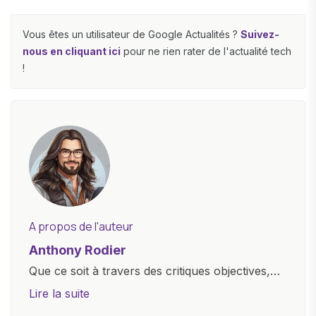
Vous êtes un utilisateur de Google Actualités ?
Suivez-
nous en cliquant ici
pour ne rien rater de l'actualité tech
!
A propos de l'auteur
Anthony Rodier
Que ce soit à travers des critiques objectives,
des guides d'achat ou des analyses
Lire la suite
approfondies, je m'efforce de rendre la