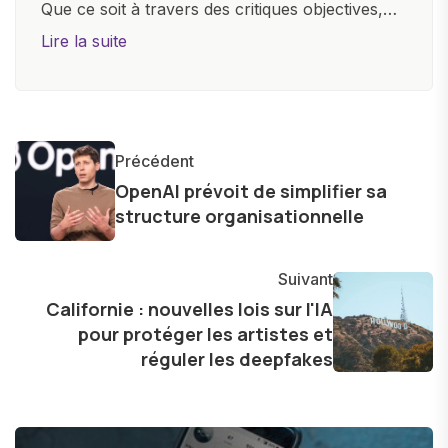
Que ce soit à travers des critiques objectives,
des guides d'achat ou des analyses
Lire la suite
approfondies, je m'efforce de rendre la
technologie accessible à tous, en démystifiant
les concepts complexes et en mettant en
lumière les aspects pratiques de ces
Précédent
innovations. Mon travail consiste également à
OpenAI prévoit de simplifier sa
partager des réflexions sur l'impact de la
structure organisationnelle
technologie sur notre vie quotidienne et à
explorer les possibilités fascinantes qu'elle offre
Suivant
pour l'avenir.
Californie : nouvelles lois sur l'IA
pour protéger les artistes et
réguler les deepfakes