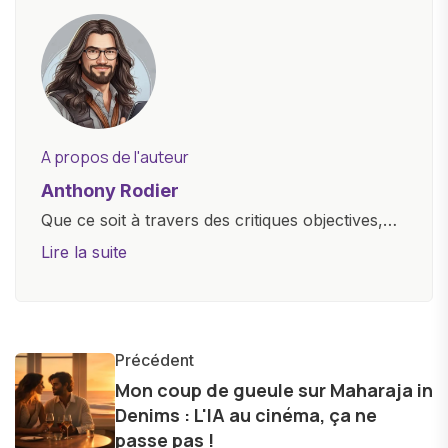
A propos de l'auteur
Anthony Rodier
Que ce soit à travers des critiques objectives,
des guides d'achat ou des analyses
Lire la suite
approfondies, je m'efforce de rendre la
technologie accessible à tous, en démystifiant
les concepts complexes et en mettant en
lumière les aspects pratiques de ces
Précédent
innovations. Mon travail consiste également à
Mon coup de gueule sur Maharaja in
Denims : L'IA au cinéma, ça ne
partager des réflexions sur l'impact de la
passe pas !
technologie sur notre vie quotidienne et à