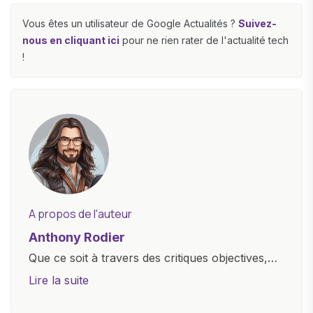
Vous êtes un utilisateur de Google Actualités ?
Suivez-
nous en cliquant ici
pour ne rien rater de l'actualité tech
!
A propos de l'auteur
Anthony Rodier
Que ce soit à travers des critiques objectives,
des guides d'achat ou des analyses
Lire la suite
approfondies, je m'efforce de rendre la