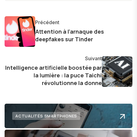
technologie accessible à tous, en démystifiant
les concepts complexes et en mettant en
lumière les aspects pratiques de ces
Précédent
innovations. Mon travail consiste également à
Attention à l'arnaque des
partager des réflexions sur l'impact de la
deepfakes sur Tinder
technologie sur notre vie quotidienne et à
explorer les possibilités fascinantes qu'elle offre
Suivant
pour l'avenir.
Intelligence artificielle boostée par
la lumière : la puce Taichi
révolutionne la donne
ACTUALITÉS SMARTPHONES