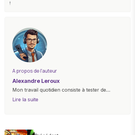
!
A propos de l'auteur
Alexandre Leroux
Mon travail quotidien consiste à tester de
nouveaux appareils, à rédiger des critiques
Lire la suite
objectives, à couvrir des lancements de
produits, et à interviewer des acteurs clés de
l'industrie. Je m'engage à fournir des
informations précises et pertinentes pour aider