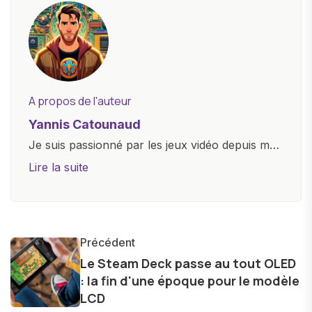
A propos de l'auteur
Yannis Catounaud
Je suis passionné par les jeux vidéo depuis mon
plus jeune âge. Mon amour pour l'univers
Lire la suite
numérique m'a conduit à explorer
constamment les dernières avancées dans le
monde des smartphones, tablettes, ordinateurs
et bien d'autres gadgets technologiques. Armé
Précédent
d'une curiosité insatiable, j'aime dévoiler les
Le Steam Deck passe au tout OLED
: la fin d'une époque pour le modèle
dernières tendances et innovations, partageant
LCD
avec enthousiasme mes découvertes avec la