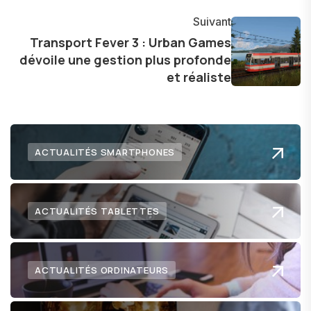
communauté en ligne. Mon engagement envers
Suivant
l'exploration constante des frontières de la
Transport Fever 3 : Urban Games
technologie me permet de présenter aux
dévoile une gestion plus profonde
lecteurs un aperçu captivant de ce que le futur
et réaliste
numérique nous réserve.
ACTUALITÉS SMARTPHONES
ACTUALITÉS TABLETTES
ACTUALITÉS ORDINATEURS