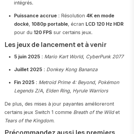
intégrés.
Puissance accrue
: Résolution
4K en mode
docké
,
1080p portable
, écran
LCD 120 Hz HDR
pour du
120 FPS
sur certains jeux.
Les jeux de lancement et à venir
5 juin 2025
:
Mario Kart World
,
CyberPunk 2077
Juillet 2025
:
Donkey Kong Bananza
Fin 2025
:
Metroid Prime 4: Beyond
,
Pokémon
Legends Z/A
,
Elden Ring
,
Hyrule Warriors
De plus, des mises à jour payantes amélioreront
certains jeux Switch 1 comme
Breath of the Wild
et
Tears of the Kingdom
.
Précommandez aussi les premiers