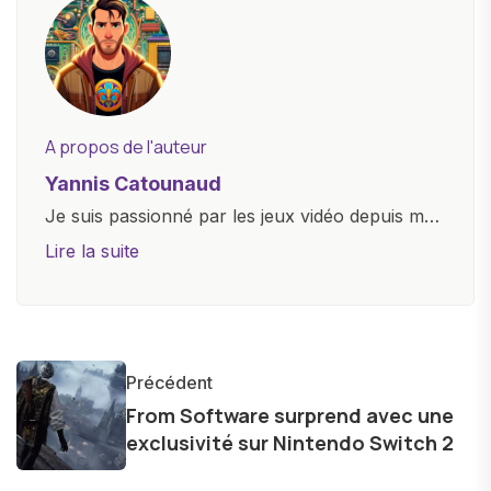
A propos de l'auteur
Yannis Catounaud
Je suis passionné par les jeux vidéo depuis mon
plus jeune âge. Mon amour pour l'univers
Lire la suite
numérique m'a conduit à explorer
constamment les dernières avancées dans le
monde des smartphones, tablettes, ordinateurs
et bien d'autres gadgets technologiques. Armé
Précédent
d'une curiosité insatiable, j'aime dévoiler les
From Software surprend avec une
dernières tendances et innovations, partageant
exclusivité sur Nintendo Switch 2
avec enthousiasme mes découvertes avec la