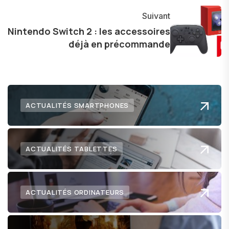
communauté en ligne. Mon engagement envers
l'exploration constante des frontières de la
Suivant
technologie me permet de présenter aux
Nintendo Switch 2 : les accessoires
déjà en précommande
lecteurs un aperçu captivant de ce que le futur
numérique nous réserve.
ACTUALITÉS SMARTPHONES
ACTUALITÉS TABLETTES
ACTUALITÉS ORDINATEURS