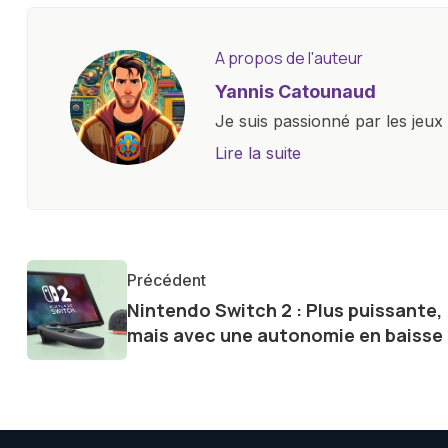
A propos de l'auteur
Yannis Catounaud
Je suis passionné par les jeu
l'univers numérique m'a condu
Lire la suite
le monde des smartphones, tabl
technologiques. Armé d'une curi
tendances et innovations, par
communauté en ligne. Mon eng
Précédent
de la technologie me permet d
Nintendo Switch 2 : Plus puissante,
le futur numérique nous réser
mais avec une autonomie en baisse 