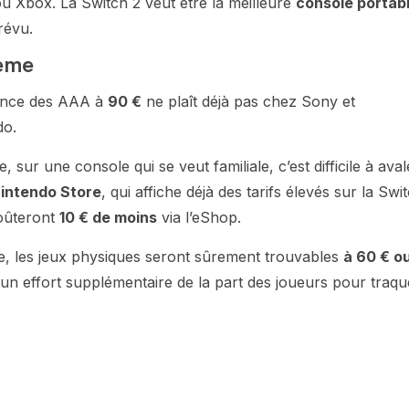
ou Xbox. La Switch 2 veut être la meilleure
console portab
prévu.
lème
ndance des AAA à
90 €
ne plaît déjà pas chez Sony et
do.
 sur une console qui se veut familiale, c’est difficile à aval
intendo Store
, qui affiche déjà des tarifs élevés sur la Swi
coûteront
10 € de moins
via l’eShop.
le, les jeux physiques seront sûrement trouvables
à 60 € o
n effort supplémentaire de la part des joueurs pour traqu