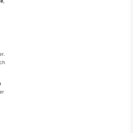
le
,
er.
tch
u
er