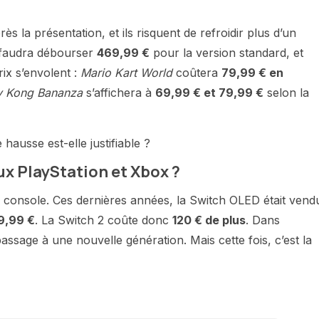
ès la présentation, et ils risquent de refroidir plus d’un
il faudra débourser
469,99 €
pour la version standard, et
rix s’envolent :
Mario Kart World
coûtera
79,99 € en
 Kong Bananza
s’affichera à
69,99 € et 79,99 €
selon la
 hausse est-elle justifiable ?
x PlayStation et Xbox ?
a console. Ces dernières années, la Switch OLED était vend
9,99 €
. La Switch 2 coûte donc
120 € de plus
. Dans
passage à une nouvelle génération. Mais cette fois, c’est la