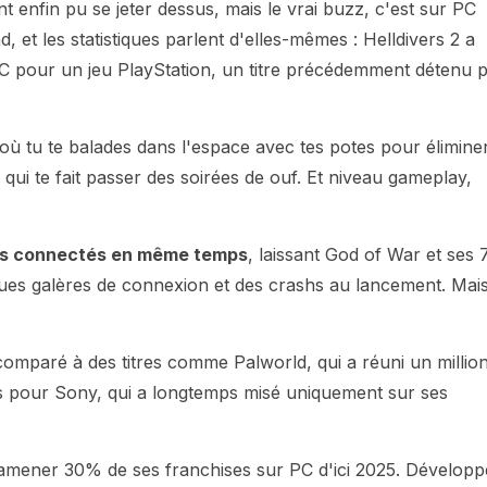
t enfin pu se jeter dessus, mais le vrai buzz, c'est sur PC
, et les statistiques parlent d'elles-mêmes : Helldivers 2 a
C pour un jeu PlayStation, un titre précédemment détenu 
é où tu te balades dans l'espace avec tes potes pour élimine
 qui te fait passer des soirées de ouf. Et niveau gameplay,
eurs connectés en même temps
, laissant God of War et ses 
ques galères de connexion et des crashs au lancement. Mai
 comparé à des titres comme Palworld, qui a réuni un millio
s pour Sony, qui a longtemps misé uniquement sur ses
r amener 30% de ses franchises sur PC d'ici 2025. Développ