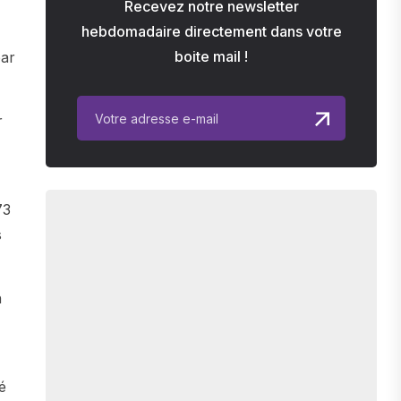
Recevez notre newsletter
hebdomadaire directement dans votre
boite mail !
par
r
73
s
n
é