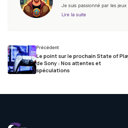
Je suis passionné par les jeu
l'univers numérique m'a condu
Lire la suite
le monde des smartphones, tabl
technologiques. Armé d'une curi
tendances et innovations, par
communauté en ligne. Mon eng
Précédent
de la technologie me permet d
Le point sur le prochain State of Pla
le futur numérique nous réser
de Sony : Nos attentes et
spéculations