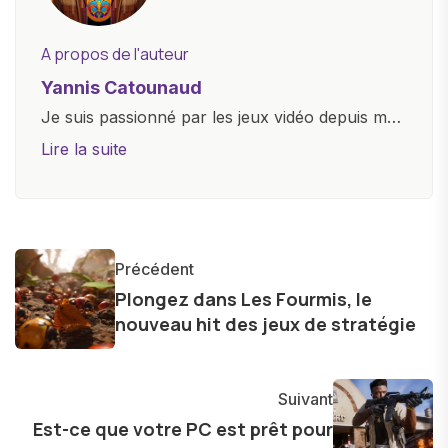
A propos de l'auteur
Yannis Catounaud
Je suis passionné par les jeux vidéo depuis mon
plus jeune âge. Mon amour pour l'univers
Lire la suite
numérique m'a conduit à explorer
constamment les dernières avancées dans le
monde des smartphones, tablettes, ordinateurs
et bien d'autres gadgets technologiques. Armé
Précédent
d'une curiosité insatiable, j'aime dévoiler les
Plongez dans Les Fourmis, le
dernières tendances et innovations, partageant
nouveau hit des jeux de stratégie
avec enthousiasme mes découvertes avec la
communauté en ligne. Mon engagement envers
l'exploration constante des frontières de la
Suivant
technologie me permet de présenter aux
Est-ce que votre PC est prêt pour