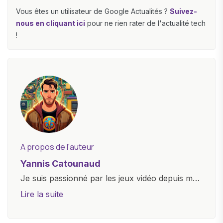
Vous êtes un utilisateur de Google Actualités ?
Suivez-
nous en cliquant ici
pour ne rien rater de l'actualité tech
!
A propos de l'auteur
Yannis Catounaud
Je suis passionné par les jeux vidéo depuis mon
plus jeune âge. Mon amour pour l'univers
Lire la suite
numérique m'a conduit à explorer
constamment les dernières avancées dans le