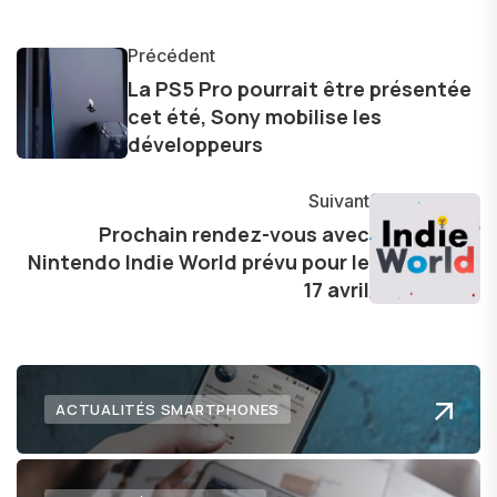
monde des smartphones, tablettes, ordinateurs
et bien d'autres gadgets technologiques. Armé
Précédent
d'une curiosité insatiable, j'aime dévoiler les
La PS5 Pro pourrait être présentée
cet été, Sony mobilise les
dernières tendances et innovations, partageant
développeurs
avec enthousiasme mes découvertes avec la
communauté en ligne. Mon engagement envers
Suivant
l'exploration constante des frontières de la
Prochain rendez-vous avec
technologie me permet de présenter aux
Nintendo Indie World prévu pour le
lecteurs un aperçu captivant de ce que le futur
17 avril
numérique nous réserve.
ACTUALITÉS SMARTPHONES