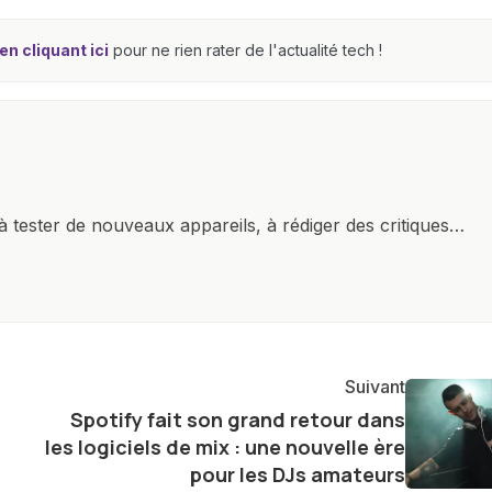
n cliquant ici
pour ne rien rater de l'actualité tech !
à tester de nouveaux appareils, à rédiger des critiques
ments de produits, et à interviewer des acteurs clés de
nir des informations précises et pertinentes pour aider
re et à naviguer dans le paysage technologique en
Suivant
Spotify fait son grand retour dans
les logiciels de mix : une nouvelle ère
pour les DJs amateurs