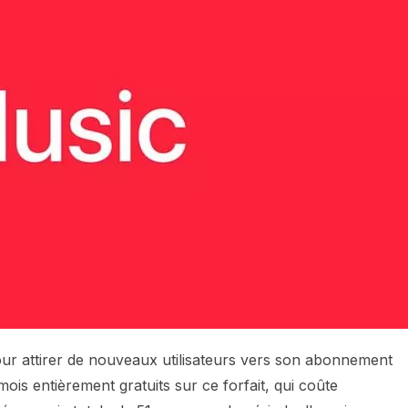
our attirer de nouveaux utilisateurs vers son abonnement
mois entièrement gratuits sur ce forfait, qui coûte