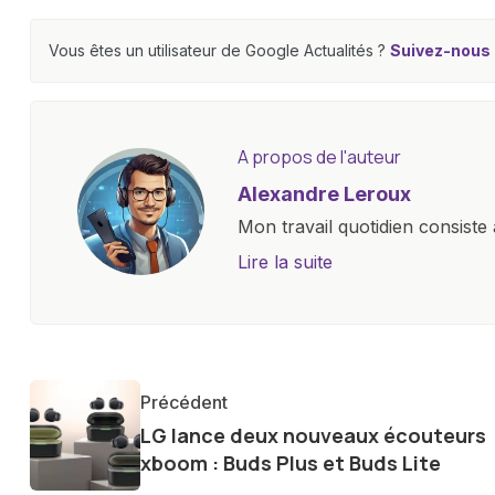
Vous êtes un utilisateur de Google Actualités ?
Suivez-nous e
A propos de l'auteur
Alexandre Leroux
Mon travail quotidien consiste 
objectives, à couvrir des lance
Lire la suite
l'industrie. Je m'engage à four
les consommateurs à comprend
constante évolution.
Précédent
LG lance deux nouveaux écouteurs
xboom : Buds Plus et Buds Lite