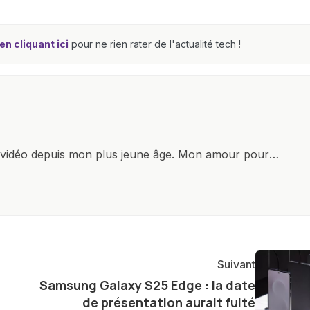
n cliquant ici
pour ne rien rater de l'actualité tech !
x vidéo depuis mon plus jeune âge. Mon amour pour
it à explorer constamment les dernières avancées dans
ettes, ordinateurs et bien d'autres gadgets
osité insatiable, j'aime dévoiler les dernières
tageant avec enthousiasme mes découvertes avec la
agement envers l'exploration constante des frontières
Suivant
e présenter aux lecteurs un aperçu captivant de ce que
Samsung Galaxy S25 Edge : la date
ve.
de présentation aurait fuité