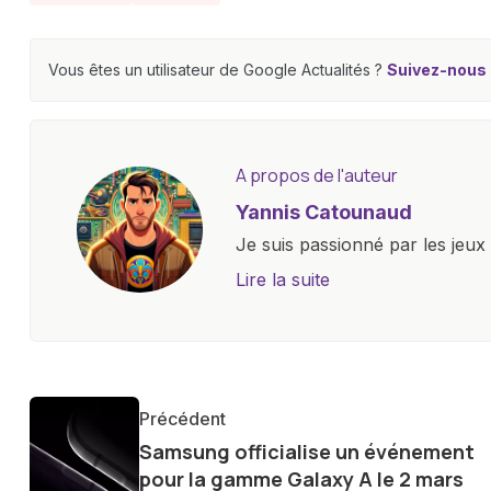
Vous êtes un utilisateur de Google Actualités ?
Suivez-nous e
A propos de l'auteur
Yannis Catounaud
Je suis passionné par les jeu
l'univers numérique m'a condu
Lire la suite
le monde des smartphones, tabl
technologiques. Armé d'une curi
tendances et innovations, par
communauté en ligne. Mon eng
Précédent
de la technologie me permet d
Samsung officialise un événement
le futur numérique nous réser
pour la gamme Galaxy A le 2 mars