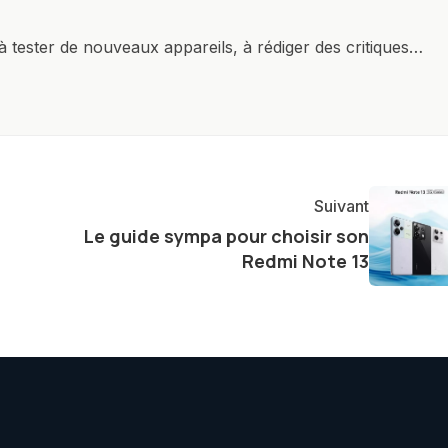
à tester de nouveaux appareils, à rédiger des critiques
ments de produits, et à interviewer des acteurs clés de
nir des informations précises et pertinentes pour aider
re et à naviguer dans le paysage technologique en
Suivant
Le guide sympa pour choisir son
Redmi Note 13