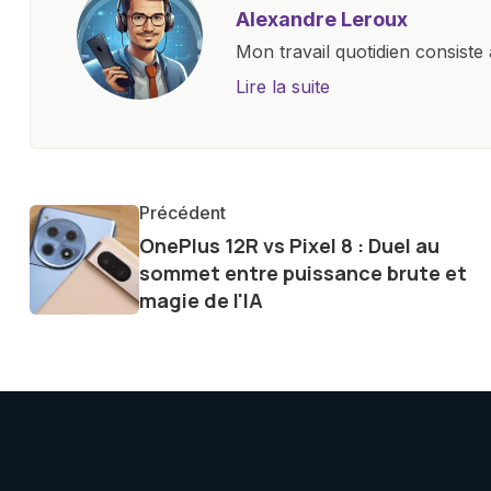
Alexandre Leroux
Mon travail quotidien consiste 
objectives, à couvrir des lance
Lire la suite
l'industrie. Je m'engage à four
les consommateurs à comprend
constante évolution.
Précédent
OnePlus 12R vs Pixel 8 : Duel au
sommet entre puissance brute et
magie de l'IA