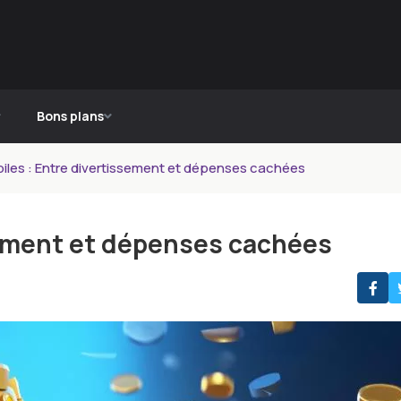
Bons plans
iles : Entre divertissement et dépenses cachées
sement et dépenses cachées