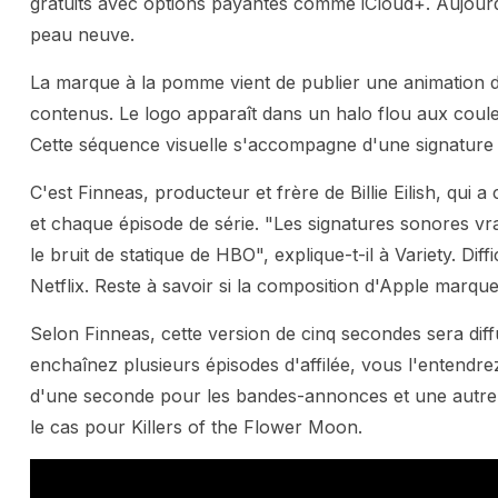
gratuits avec options payantes comme iCloud+. Aujourd'h
peau neuve.
La marque à la pomme vient de publier une animation 
contenus. Le logo apparaît dans un halo flou aux couleu
Cette séquence visuelle s'accompagne d'une signature
C'est Finneas, producteur et frère de Billie Eilish, qui
et chaque épisode de série. "Les signatures sonores vr
le bruit de statique de HBO", explique-t-il à Variety. D
Netflix. Reste à savoir si la composition d'Apple marquer
Selon Finneas, cette version de cinq secondes sera diffu
enchaînez plusieurs épisodes d'affilée, vous l'entendr
d'une seconde pour les bandes-annonces et une autre 
le cas pour Killers of the Flower Moon.