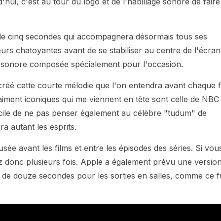
ui, c'est au tour du logo et de l'habillage sonore de faire
de cinq secondes qui accompagnera désormais tous ses
rs chatoyantes avant de se stabiliser au centre de l'écran
 sonore composée spécialement pour l'occasion.
 a créé cette courte mélodie que l'on entendra avant chaque f
aiment iconiques qui me viennent en tête sont celle de NBC
ifficile de ne pas penser également au célèbre "tudum" de
a autant les esprits.
sée avant les films et entre les épisodes des séries. Si vou
ez donc plusieurs fois. Apple a également prévu une versio
de douze secondes pour les sorties en salles, comme ce f