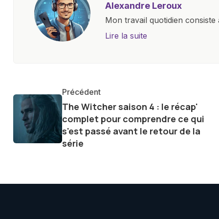
Alexandre Leroux
Mon travail quotidien consiste 
objectives, à couvrir des lance
Lire la suite
l'industrie. Je m'engage à four
les consommateurs à comprend
constante évolution.
Précédent
The Witcher saison 4 : le récap'
complet pour comprendre ce qui
s'est passé avant le retour de la
série