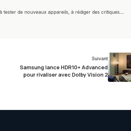
à tester de nouveaux appareils, à rédiger des critiques
ments de produits, et à interviewer des acteurs clés de
nir des informations précises et pertinentes pour aider
re et à naviguer dans le paysage technologique en
Suivant
Samsung lance HDR10+ Advanced
pour rivaliser avec Dolby Vision 2