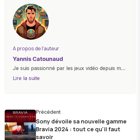
A propos de l'auteur
Yannis Catounaud
Je suis passionné par les jeux vidéo depuis mon
plus jeune âge. Mon amour pour l'univers
Lire la suite
numérique m'a conduit à explorer
constamment les dernières avancées dans le
monde des smartphones, tablettes, ordinateurs
et bien d'autres gadgets technologiques. Armé
Précédent
d'une curiosité insatiable, j'aime dévoiler les
Sony dévoile sa nouvelle gamme
Bravia 2024 : tout ce qu'il faut
dernières tendances et innovations, partageant
savoir
avec enthousiasme mes découvertes avec la