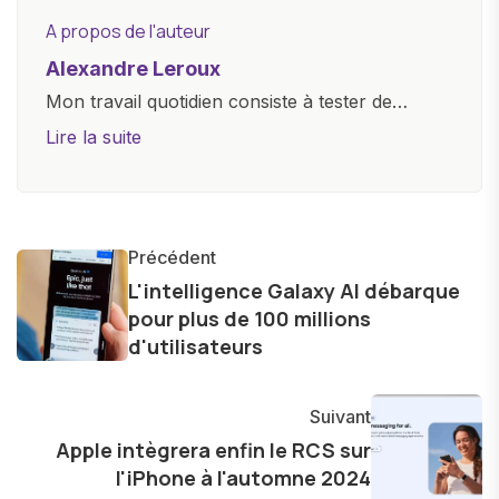
A propos de l'auteur
Alexandre Leroux
Mon travail quotidien consiste à tester de
nouveaux appareils, à rédiger des critiques
Lire la suite
objectives, à couvrir des lancements de
produits, et à interviewer des acteurs clés de
l'industrie. Je m'engage à fournir des
informations précises et pertinentes pour aider
Précédent
les consommateurs à comprendre et à naviguer
L'intelligence Galaxy AI débarque
pour plus de 100 millions
dans le paysage technologique en constante
d'utilisateurs
évolution.
Suivant
Apple intègrera enfin le RCS sur
l'iPhone à l'automne 2024