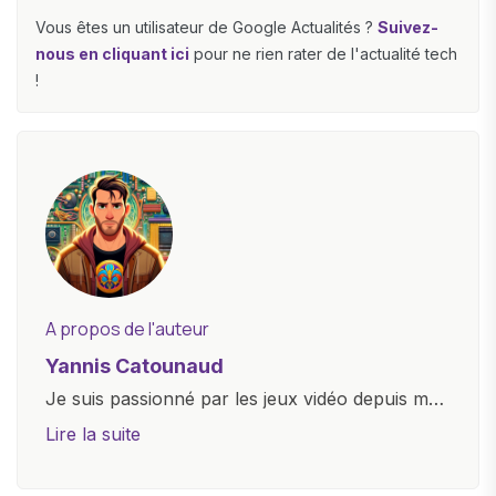
Vous êtes un utilisateur de Google Actualités ?
Suivez-
nous en cliquant ici
pour ne rien rater de l'actualité tech
!
A propos de l'auteur
Yannis Catounaud
Je suis passionné par les jeux vidéo depuis mon
plus jeune âge. Mon amour pour l'univers
Lire la suite
numérique m'a conduit à explorer
constamment les dernières avancées dans le