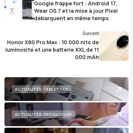
d'une curiosité insatiable, j'aime dévoiler les
Google frappe fort : Android 17,
Wear OS 7 et la mise à jour Pixel
dernières tendances et innovations, partageant
débarquent en même temps
avec enthousiasme mes découvertes avec la
communauté en ligne. Mon engagement envers
Suivant
l'exploration constante des frontières de la
Honor X80 Pro Max : 10 000 nits de
technologie me permet de présenter aux
luminosité et une batterie XXL de 11
lecteurs un aperçu captivant de ce que le futur
000 mAh
numérique nous réserve.
ACTUALITÉS TABLETTES
ACTUALITÉS ORDINATEURS