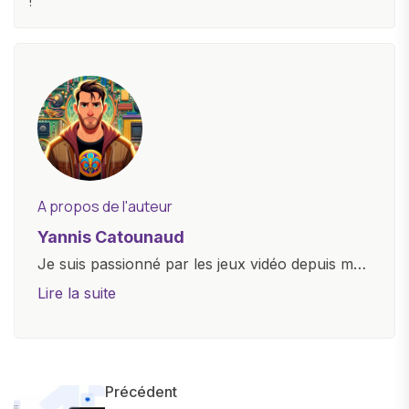
!
A propos de l'auteur
Yannis Catounaud
Je suis passionné par les jeux vidéo depuis mon
plus jeune âge. Mon amour pour l'univers
Lire la suite
numérique m'a conduit à explorer
constamment les dernières avancées dans le
monde des smartphones, tablettes, ordinateurs
et bien d'autres gadgets technologiques. Armé
Précédent