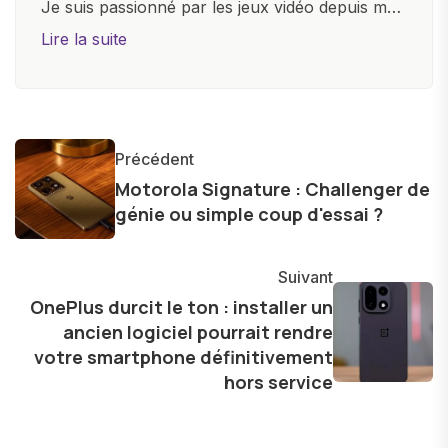
Je suis passionné par les jeux vidéo depuis mon
plus jeune âge. Mon amour pour l'univers
Lire la suite
numérique m'a conduit à explorer
constamment les dernières avancées dans le
monde des smartphones, tablettes, ordinateurs
et bien d'autres gadgets technologiques. Armé
Précédent
d'une curiosité insatiable, j'aime dévoiler les
Motorola Signature : Challenger de
dernières tendances et innovations, partageant
génie ou simple coup d'essai ?
avec enthousiasme mes découvertes avec la
communauté en ligne. Mon engagement envers
Suivant
l'exploration constante des frontières de la
OnePlus durcit le ton : installer un
technologie me permet de présenter aux
ancien logiciel pourrait rendre
lecteurs un aperçu captivant de ce que le futur
votre smartphone définitivement
numérique nous réserve.
hors service