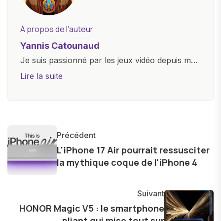
A propos de l'auteur
Yannis Catounaud
Je suis passionné par les jeux vidéo depuis mon
plus jeune âge. Mon amour pour l'univers
Lire la suite
numérique m'a conduit à explorer
constamment les dernières avancées dans le
monde des smartphones, tablettes, ordinateurs
et bien d'autres gadgets technologiques. Armé
Précédent
d'une curiosité insatiable, j'aime dévoiler les
L'iPhone 17 Air pourrait ressusciter
dernières tendances et innovations, partageant
la mythique coque de l'iPhone 4
avec enthousiasme mes découvertes avec la
communauté en ligne. Mon engagement envers
Suivant
l'exploration constante des frontières de la
HONOR Magic V5 : le smartphone
technologie me permet de présenter aux
pliant qui mise tout sur