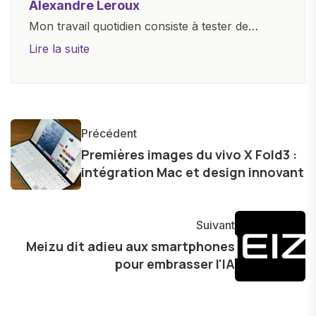
Alexandre Leroux
Mon travail quotidien consiste à tester de
nouveaux appareils, à rédiger des critiques
Lire la suite
objectives, à couvrir des lancements de
produits, et à interviewer des acteurs clés de
l'industrie. Je m'engage à fournir des
informations précises et pertinentes pour aider
Précédent
les consommateurs à comprendre et à naviguer
Premières images du vivo X Fold3 :
dans le paysage technologique en constante
intégration Mac et design innovant
évolution.
Suivant
Meizu dit adieu aux smartphones
pour embrasser l'IA