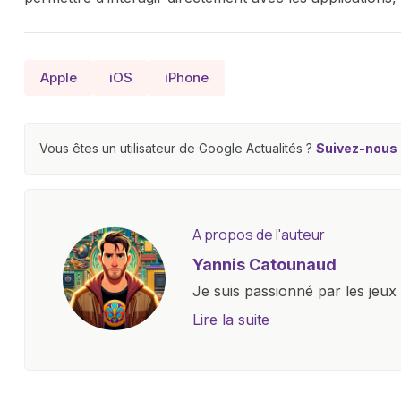
Apple
iOS
iPhone
Vous êtes un utilisateur de Google Actualités ?
Suivez-nous e
A propos de l'auteur
Yannis Catounaud
Je suis passionné par les jeu
l'univers numérique m'a condu
Lire la suite
le monde des smartphones, tabl
technologiques. Armé d'une curi
tendances et innovations, par