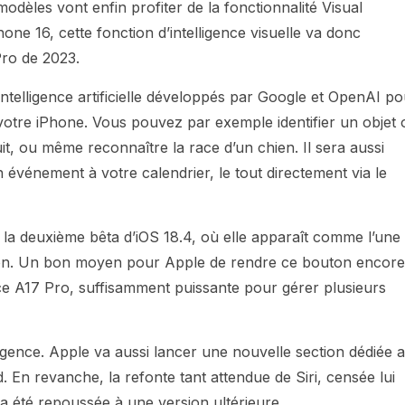
modèles vont enfin profiter de la fonctionnalité Visual
hone 16, cette fonction d’intelligence visuelle va donc
Pro de 2023.
intelligence artificielle développés par Google et OpenAI p
votre iPhone. Vous pouvez par exemple identifier un objet 
it, ou même reconnaître la race d’un chien. Il sera aussi
 événement à votre calendrier, le tout directement via le
 la deuxième bêta d’iOS 18.4, où elle apparaît comme l’une
ion. Un bon moyen pour Apple de rendre ce bouton encore
uce A17 Pro, suffisamment puissante pour gérer plusieurs
lligence. Apple va aussi lancer une nouvelle section dédiée 
En revanche, la refonte tant attendue de Siri, censée lui
 a été repoussée à une version ultérieure.