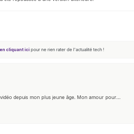
n cliquant ici
pour ne rien rater de l'actualité tech !
x vidéo depuis mon plus jeune âge. Mon amour pour
it à explorer constamment les dernières avancées dans
ettes, ordinateurs et bien d'autres gadgets
osité insatiable, j'aime dévoiler les dernières
tageant avec enthousiasme mes découvertes avec la