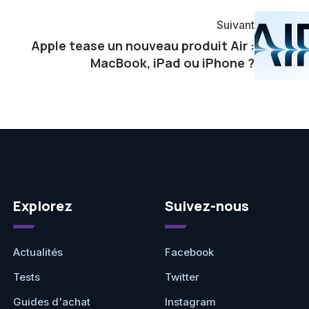
agement envers l'exploration constante des frontières
Suivant
e présenter aux lecteurs un aperçu captivant de ce que
Apple tease un nouveau produit Air :
ve.
MacBook, iPad ou iPhone ?
Explorez
Suivez-nous
Actualités
Facebook
Tests
Twitter
Guides d'achat
Instagram