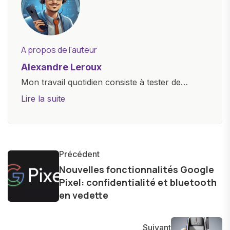
A propos de l'auteur
Alexandre Leroux
Mon travail quotidien consiste à tester de
nouveaux appareils, à rédiger des critiques
Lire la suite
objectives, à couvrir des lancements de
produits, et à interviewer des acteurs clés de
l'industrie. Je m'engage à fournir des
informations précises et pertinentes pour aider
Précédent
les consommateurs à comprendre et à naviguer
Nouvelles fonctionnalités Google
Pixel: confidentialité et bluetooth
dans le paysage technologique en constante
en vedette
évolution.
Suivant