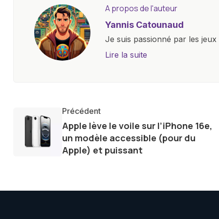
A propos de l'auteur
Yannis Catounaud
Je suis passionné par les jeu
l'univers numérique m'a condu
Lire la suite
le monde des smartphones, tabl
technologiques. Armé d'une curi
tendances et innovations, par
communauté en ligne. Mon eng
Précédent
de la technologie me permet d
Apple lève le voile sur l’iPhone 16e,
le futur numérique nous réser
un modèle accessible (pour du
Apple) et puissant