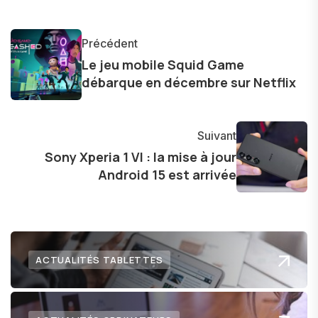
monde des smartphones, tablettes, ordinateurs
et bien d'autres gadgets technologiques. Armé
Précédent
d'une curiosité insatiable, j'aime dévoiler les
Le jeu mobile Squid Game
dernières tendances et innovations, partageant
débarque en décembre sur Netflix
avec enthousiasme mes découvertes avec la
communauté en ligne. Mon engagement envers
l'exploration constante des frontières de la
Suivant
technologie me permet de présenter aux
Sony Xperia 1 VI : la mise à jour
Android 15 est arrivée
lecteurs un aperçu captivant de ce que le futur
numérique nous réserve.
ACTUALITÉS TABLETTES