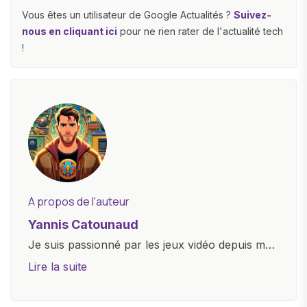
Vous êtes un utilisateur de Google Actualités ?
Suivez-
nous en cliquant ici
pour ne rien rater de l'actualité tech
!
A propos de l'auteur
Yannis Catounaud
Je suis passionné par les jeux vidéo depuis mon
plus jeune âge. Mon amour pour l'univers
Lire la suite
numérique m'a conduit à explorer
constamment les dernières avancées dans le