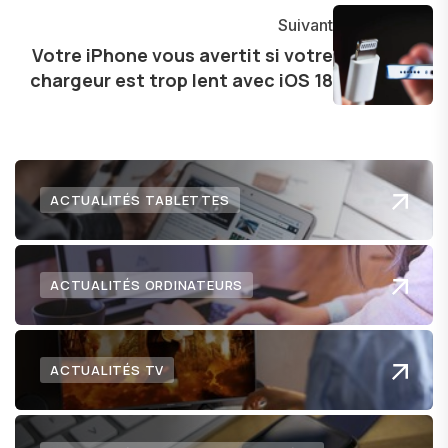
l'exploration constante des frontières de la
Suivant
technologie me permet de présenter aux
Votre iPhone vous avertit si votre
chargeur est trop lent avec iOS 18
lecteurs un aperçu captivant de ce que le futur
numérique nous réserve.
ACTUALITÉS TABLETTES
ACTUALITÉS ORDINATEURS
ACTUALITÉS TV