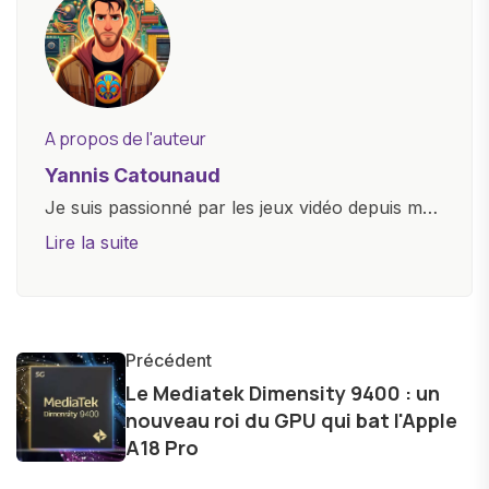
A propos de l'auteur
Yannis Catounaud
Je suis passionné par les jeux vidéo depuis mon
plus jeune âge. Mon amour pour l'univers
Lire la suite
numérique m'a conduit à explorer
constamment les dernières avancées dans le
monde des smartphones, tablettes, ordinateurs
et bien d'autres gadgets technologiques. Armé
Précédent
d'une curiosité insatiable, j'aime dévoiler les
Le Mediatek Dimensity 9400 : un
nouveau roi du GPU qui bat l'Apple
dernières tendances et innovations, partageant
A18 Pro
avec enthousiasme mes découvertes avec la
communauté en ligne. Mon engagement envers