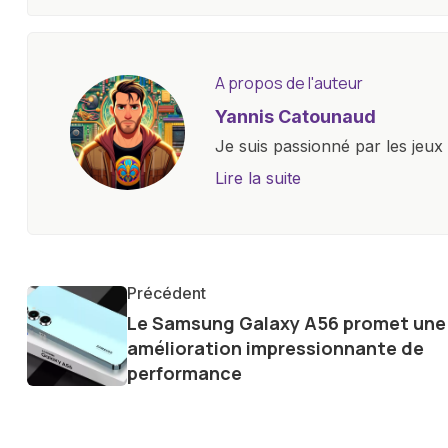
A propos de l'auteur
Yannis Catounaud
Je suis passionné par les jeu
l'univers numérique m'a condu
Lire la suite
le monde des smartphones, tabl
technologiques. Armé d'une curi
tendances et innovations, par
communauté en ligne. Mon eng
Précédent
de la technologie me permet d
Le Samsung Galaxy A56 promet une
le futur numérique nous réser
amélioration impressionnante de
performance