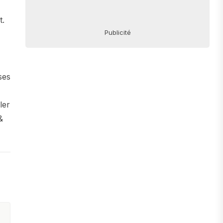
t.
Publicité
ses
ler
&