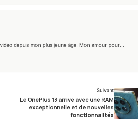
x vidéo depuis mon plus jeune âge. Mon amour pour
it à explorer constamment les dernières avancées dans
ettes, ordinateurs et bien d'autres gadgets
osité insatiable, j'aime dévoiler les dernières
tageant avec enthousiasme mes découvertes avec la
agement envers l'exploration constante des frontières
Suivant
e présenter aux lecteurs un aperçu captivant de ce que
Le OnePlus 13 arrive avec une RAM
ve.
exceptionnelle et de nouvelles
fonctionnalités