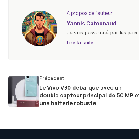
A propos de l'auteur
Yannis Catounaud
Je suis passionné par les jeu
l'univers numérique m'a condu
Lire la suite
le monde des smartphones, tabl
technologiques. Armé d'une curi
tendances et innovations, par
communauté en ligne. Mon eng
Précédent
de la technologie me permet d
Le Vivo V30 débarque avec un
le futur numérique nous réser
double capteur principal de 50 MP e
une batterie robuste