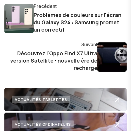
informations précises et pertinentes pour aider
Précédent
les consommateurs à comprendre et à naviguer
Problèmes de couleurs sur l'écran
du Galaxy S24 : Samsung promet
dans le paysage technologique en constante
un correctif
évolution.
Suivant
Découvrez l'Oppo Find X7 Ultra
version Satellite : nouvelle ère de
recharge
ACTUALITÉS TABLETTES
ACTUALITÉS ORDINATEURS