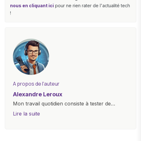
nous en cliquant ici
pour ne rien rater de l'actualité tech
!
A propos de l'auteur
Alexandre Leroux
Mon travail quotidien consiste à tester de
nouveaux appareils, à rédiger des critiques
Lire la suite
objectives, à couvrir des lancements de
produits, et à interviewer des acteurs clés de
l'industrie. Je m'engage à fournir des