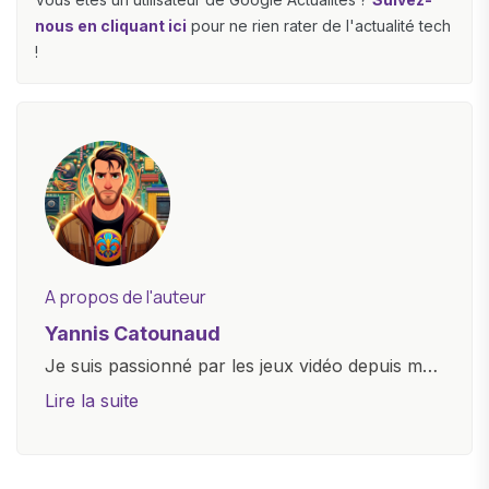
nous en cliquant ici
pour ne rien rater de l'actualité tech
!
A propos de l'auteur
Yannis Catounaud
Je suis passionné par les jeux vidéo depuis mon
plus jeune âge. Mon amour pour l'univers
Lire la suite
numérique m'a conduit à explorer
constamment les dernières avancées dans le
monde des smartphones, tablettes, ordinateurs