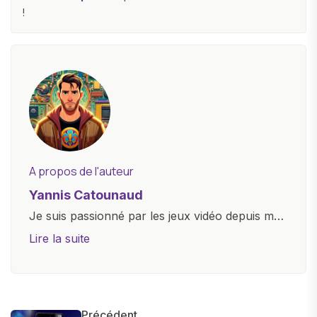
!
A propos de l'auteur
Yannis Catounaud
Je suis passionné par les jeux vidéo depuis mon
plus jeune âge. Mon amour pour l'univers
Lire la suite
numérique m'a conduit à explorer
constamment les dernières avancées dans le
monde des smartphones, tablettes, ordinateurs
et bien d'autres gadgets technologiques. Armé
Précédent