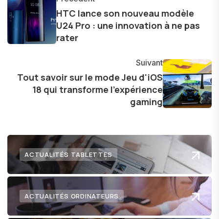
d'une curiosité insatiable, j'aime dévoiler les
HTC lance son nouveau modèle
U24 Pro : une innovation à ne pas
dernières tendances et innovations, partageant
rater
avec enthousiasme mes découvertes avec la
communauté en ligne. Mon engagement envers
Suivant
l'exploration constante des frontières de la
Tout savoir sur le mode Jeu d'iOS
technologie me permet de présenter aux
18 qui transforme l'expérience
lecteurs un aperçu captivant de ce que le futur
gaming
numérique nous réserve.
ACTUALITÉS TABLETTES
ACTUALITÉS ORDINATEURS