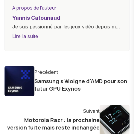
A propos de l'auteur
Yannis Catounaud
Je suis passionné par les jeux vidéo depuis mon
plus jeune âge. Mon amour pour l'univers
Lire la suite
numérique m'a conduit à explorer
constamment les dernières avancées dans le
monde des smartphones, tablettes, ordinateurs
et bien d'autres gadgets technologiques. Armé
Précédent
d'une curiosité insatiable, j'aime dévoiler les
Samsung s'éloigne d'AMD pour son
dernières tendances et innovations, partageant
futur GPU Exynos
avec enthousiasme mes découvertes avec la
communauté en ligne. Mon engagement envers
l'exploration constante des frontières de la
Suivant
technologie me permet de présenter aux
Motorola Razr : la prochaine
version fuite mais reste inchangée
lecteurs un aperçu captivant de ce que le futur