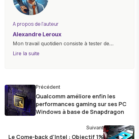
A propos de l'auteur
Alexandre Leroux
Mon travail quotidien consiste à tester de
nouveaux appareils, à rédiger des critiques
Lire la suite
objectives, à couvrir des lancements de
produits, et à interviewer des acteurs clés de
l'industrie. Je m'engage à fournir des
informations précises et pertinentes pour aider
Précédent
les consommateurs à comprendre et à naviguer
Qualcomm améliore enfin les
performances gaming sur ses PC
dans le paysage technologique en constante
Windows à base de Snapdragon
évolution.
Suivant
Le Come-back d'Intel : Objectif 1%