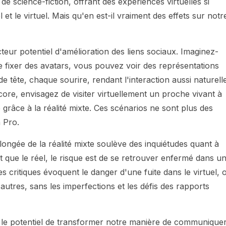
 de science-fiction, offrant des expériences virtuelles si
l et le virtuel. Mais qu'en est-il vraiment des effets sur notr
ur potentiel d'amélioration des liens sociaux. Imaginez-
de fixer des avatars, vous pouvez voir des représentations
 tête, chaque sourire, rendant l'interaction aussi naturell
re, envisagez de visiter virtuellement un proche vivant à
grâce à la réalité mixte. Ces scénarios ne sont plus des
n Pro.
olongée de la réalité mixte soulève des inquiétudes quant à
ant que le réel, le risque est de se retrouver enfermé dans u
s critiques évoquent le danger d'une fuite dans le virtuel, 
 autres, sans les imperfections et les défis des rapports
c le potentiel de transformer notre manière de communiquer