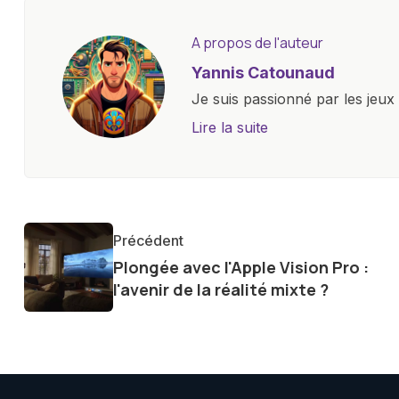
A propos de l'auteur
Yannis Catounaud
Je suis passionné par les jeu
l'univers numérique m'a condu
Lire la suite
le monde des smartphones, tabl
technologiques. Armé d'une curi
tendances et innovations, par
communauté en ligne. Mon eng
Précédent
de la technologie me permet d
Plongée avec l'Apple Vision Pro :
le futur numérique nous réser
l'avenir de la réalité mixte ?