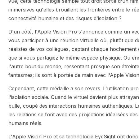
vue, cette technologie semble tout droit sortie d'un film
immersives qu'elles brouillent les frontières entre le rée
connectivité humaine et des risques d'isolation ?
D'un côté, l'Apple Vision Pro s'annonce comme un vecte
vous participer à une réunion virtuelle où, plutôt que 
réalistes de vos collègues, captant chaque hochement de
que si vous partagiez le même espace physique. Ou enco
l'autre bout du monde, ressentant presque son étreinte 
fantasmes; ils sont à portée de main avec l'Apple Visio
Cependant, cette médaille a son revers. L'utilisation pr
l'isolation sociale. Quand le virtuel devient plus attray
bulle, coupé des interactions humaines authentiques. Le
les relations se font avec des projections idéalisées des
humains réels.
L'Apple Vision Pro et sa technologie EyeSight ont don