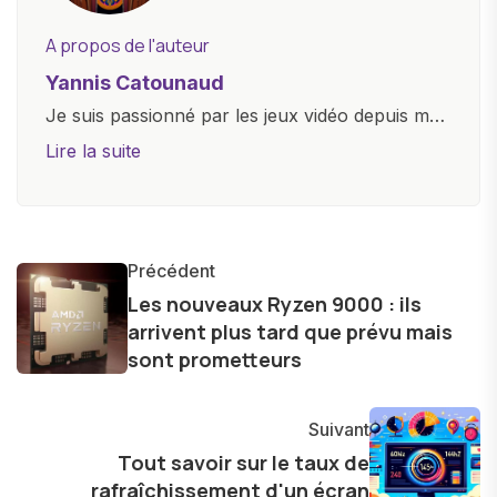
A propos de l'auteur
Yannis Catounaud
Je suis passionné par les jeux vidéo depuis mon
plus jeune âge. Mon amour pour l'univers
Lire la suite
numérique m'a conduit à explorer
constamment les dernières avancées dans le
monde des smartphones, tablettes, ordinateurs
et bien d'autres gadgets technologiques. Armé
Précédent
d'une curiosité insatiable, j'aime dévoiler les
Les nouveaux Ryzen 9000 : ils
arrivent plus tard que prévu mais
dernières tendances et innovations, partageant
sont prometteurs
avec enthousiasme mes découvertes avec la
communauté en ligne. Mon engagement envers
l'exploration constante des frontières de la
Suivant
technologie me permet de présenter aux
Tout savoir sur le taux de
lecteurs un aperçu captivant de ce que le futur
rafraîchissement d'un écran