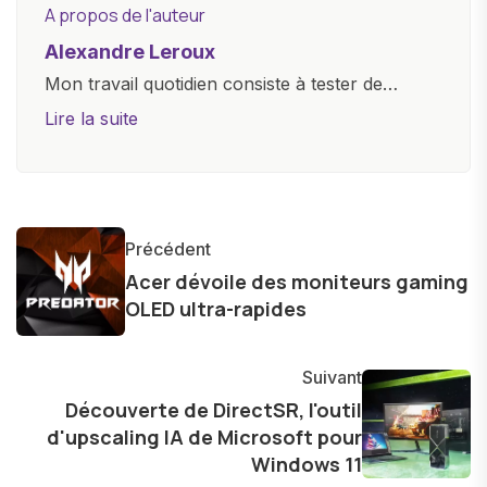
A propos de l'auteur
Alexandre Leroux
Mon travail quotidien consiste à tester de
nouveaux appareils, à rédiger des critiques
Lire la suite
objectives, à couvrir des lancements de
produits, et à interviewer des acteurs clés de
l'industrie. Je m'engage à fournir des
informations précises et pertinentes pour aider
Précédent
les consommateurs à comprendre et à naviguer
Acer dévoile des moniteurs gaming
dans le paysage technologique en constante
OLED ultra-rapides
évolution.
Suivant
Découverte de DirectSR, l'outil
d'upscaling IA de Microsoft pour
Windows 11