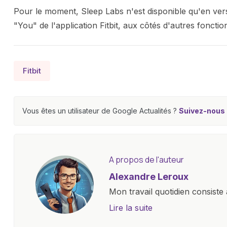
Pour le moment, Sleep Labs n'est disponible qu'en versio
"You" de l'application Fitbit, aux côtés d'autres fonct
Fitbit
Vous êtes un utilisateur de Google Actualités ?
Suivez-nous e
A propos de l'auteur
Alexandre Leroux
Mon travail quotidien consiste 
objectives, à couvrir des lance
Lire la suite
l'industrie. Je m'engage à four