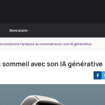
Bons plans
 révolutionne l'analyse du sommeil avec son IA générative
du sommeil avec son IA générative