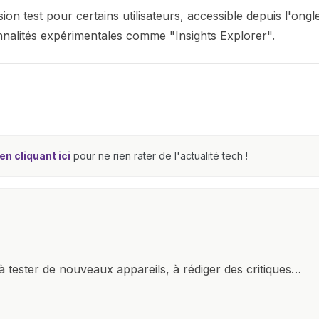
n test pour certains utilisateurs, accessible depuis l'ongl
ionnalités expérimentales comme "Insights Explorer".
n cliquant ici
pour ne rien rater de l'actualité tech !
à tester de nouveaux appareils, à rédiger des critiques
ments de produits, et à interviewer des acteurs clés de
nir des informations précises et pertinentes pour aider