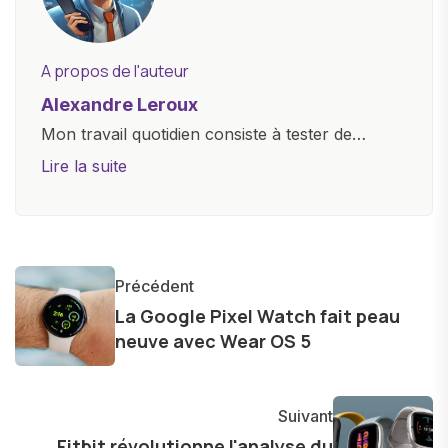
A propos de l'auteur
Alexandre Leroux
Mon travail quotidien consiste à tester de
nouveaux appareils, à rédiger des critiques
Lire la suite
objectives, à couvrir des lancements de
produits, et à interviewer des acteurs clés de
l'industrie. Je m'engage à fournir des
informations précises et pertinentes pour aider
Précédent
les consommateurs à comprendre et à naviguer
La Google Pixel Watch fait peau
dans le paysage technologique en constante
neuve avec Wear OS 5
évolution.
Suivant
Fitbit révolutionne l'analyse du