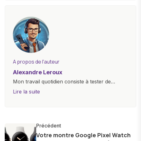
A propos de l'auteur
Alexandre Leroux
Mon travail quotidien consiste à tester de
nouveaux appareils, à rédiger des critiques
Lire la suite
objectives, à couvrir des lancements de
produits, et à interviewer des acteurs clés de
l'industrie. Je m'engage à fournir des
informations précises et pertinentes pour aider
Précédent
les consommateurs à comprendre et à naviguer
Votre montre Google Pixel Watch