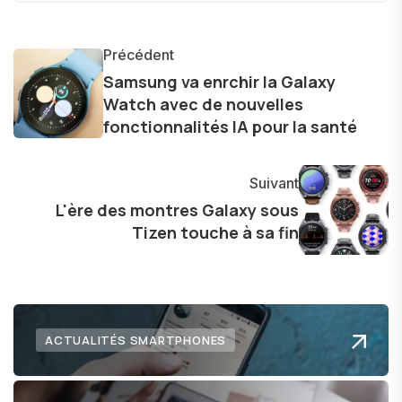
produits, et à interviewer des acteurs clés de
l'industrie. Je m'engage à fournir des
informations précises et pertinentes pour aider
Précédent
les consommateurs à comprendre et à naviguer
Samsung va enrchir la Galaxy
Watch avec de nouvelles
dans le paysage technologique en constante
fonctionnalités IA pour la santé
évolution.
Suivant
L'ère des montres Galaxy sous
Tizen touche à sa fin
ACTUALITÉS SMARTPHONES