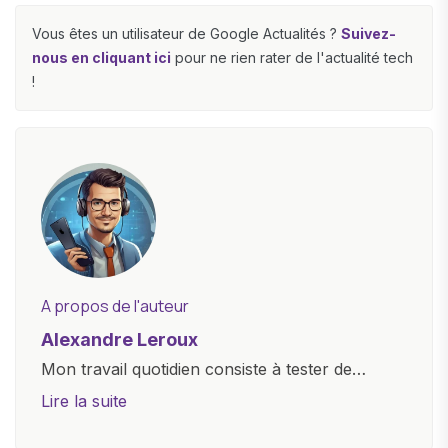
Vous êtes un utilisateur de Google Actualités ?
Suivez-
nous en cliquant ici
pour ne rien rater de l'actualité tech
!
A propos de l'auteur
Alexandre Leroux
Mon travail quotidien consiste à tester de
nouveaux appareils, à rédiger des critiques
Lire la suite
objectives, à couvrir des lancements de